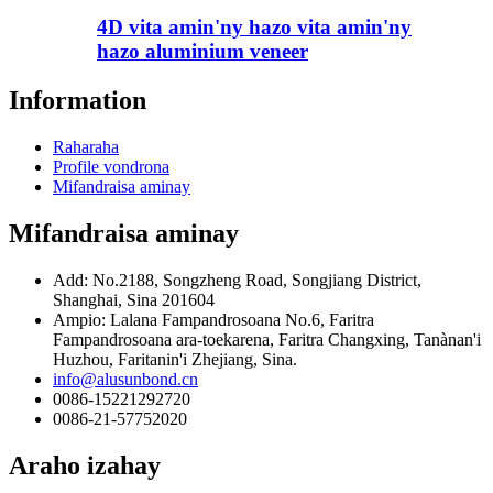
4D vita amin'ny hazo vita amin'ny
hazo aluminium veneer
Information
Raharaha
Profile vondrona
Mifandraisa aminay
Mifandraisa aminay
Add: No.2188, Songzheng Road, Songjiang District,
Shanghai, Sina 201604
Ampio: Lalana Fampandrosoana No.6, Faritra
Fampandrosoana ara-toekarena, Faritra Changxing, Tanànan'i
Huzhou, Faritanin'i Zhejiang, Sina.
info@alusunbond.cn
0086-15221292720
0086-21-57752020
Araho izahay