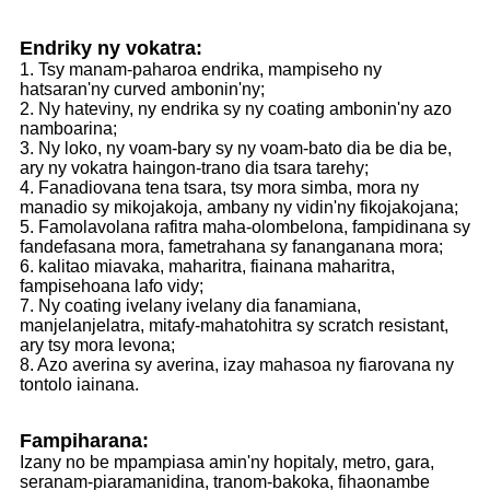
Endriky ny vokatra:
1. Tsy manam-paharoa endrika, mampiseho ny
hatsaran'ny curved ambonin'ny;
2. Ny hateviny, ny endrika sy ny coating ambonin'ny azo
namboarina;
3. Ny loko, ny voam-bary sy ny voam-bato dia be dia be,
ary ny vokatra haingon-trano dia tsara tarehy;
4. Fanadiovana tena tsara, tsy mora simba, mora ny
manadio sy mikojakoja, ambany ny vidin'ny fikojakojana;
5. Famolavolana rafitra maha-olombelona, ​​fampidinana sy
fandefasana mora, fametrahana sy fananganana mora;
6. kalitao miavaka, maharitra, fiainana maharitra,
fampisehoana lafo vidy;
7. Ny coating ivelany ivelany dia fanamiana,
manjelanjelatra, mitafy-mahatohitra sy scratch resistant,
ary tsy mora levona;
8. Azo averina sy averina, izay mahasoa ny fiarovana ny
tontolo iainana.
Fampiharana:
Izany no be mpampiasa amin'ny hopitaly, metro, gara,
seranam-piaramanidina, tranom-bakoka, fihaonambe