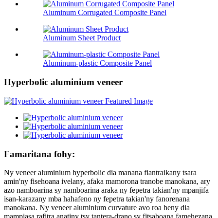
Aluminum Corrugated Composite Panel
Aluminum Sheet Product
Aluminum-plastic Composite Panel
Hyperbolic aluminium veneer
Famaritana fohy:
Ny veneer aluminium hyperbolic dia manana fiantraikany tsara
amin'ny fisehoana ivelany, afaka mamorona tranobe manokana, ary
azo namboarina sy namboarina araka ny fepetra takian'ny mpanjifa
isan-karazany mba hahafeno ny fepetra takian'ny fanorenana
manokana. Ny veneer aluminium curvature avo roa heny dia
mampiasa rafitra anatiny tsy tantera-drano sy fitsaboana famehezana,