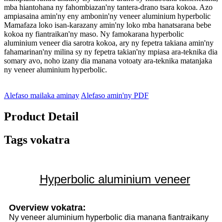
mba hiantohana ny fahombiazan'ny tantera-drano tsara kokoa. Azo
ampiasaina amin'ny eny ambonin'ny veneer aluminium hyperbolic
Mamafaza loko isan-karazany amin'ny loko mba hanatsarana bebe
kokoa ny fiantraikan'ny maso. Ny famokarana hyperbolic
aluminium veneer dia sarotra kokoa, ary ny fepetra takiana amin'ny
fahamarinan'ny milina sy ny fepetra takian'ny mpiasa ara-teknika dia
somary avo, noho izany dia manana votoaty ara-teknika matanjaka
ny veneer aluminium hyperbolic.
Alefaso mailaka aminay
Alefaso amin'ny PDF
Product Detail
Tags vokatra
Hyperbolic aluminium veneer
Overview vokatra:
Ny veneer aluminium hyperbolic dia manana fiantraikany