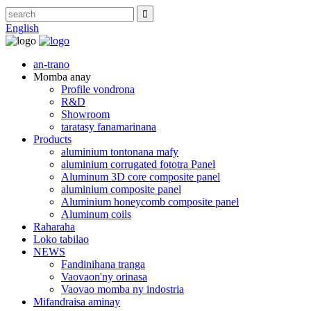
English
an-trano
Momba anay
Profile vondrona
R&D
Showroom
taratasy fanamarinana
Products
aluminium tontonana mafy
aluminium corrugated fototra Panel
Aluminum 3D core composite panel
aluminium composite panel
Aluminium honeycomb composite panel
Aluminum coils
Raharaha
Loko tabilao
NEWS
Fandinihana tranga
Vaovaon'ny orinasa
Vaovao momba ny indostria
Mifandraisa aminay