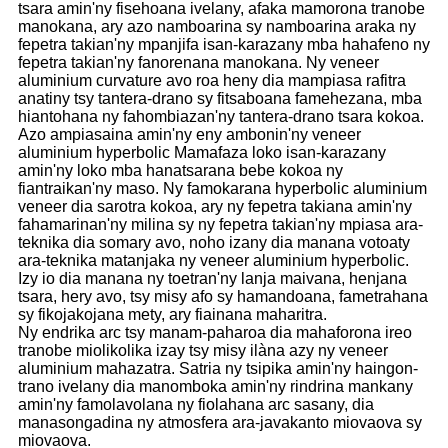
tsara amin'ny fisehoana ivelany, afaka mamorona tranobe
manokana, ary azo namboarina sy namboarina araka ny
fepetra takian'ny mpanjifa isan-karazany mba hahafeno ny
fepetra takian'ny fanorenana manokana. Ny veneer
aluminium curvature avo roa heny dia mampiasa rafitra
anatiny tsy tantera-drano sy fitsaboana famehezana, mba
hiantohana ny fahombiazan'ny tantera-drano tsara kokoa.
Azo ampiasaina amin'ny eny ambonin'ny veneer
aluminium hyperbolic Mamafaza loko isan-karazany
amin'ny loko mba hanatsarana bebe kokoa ny
fiantraikan'ny maso. Ny famokarana hyperbolic aluminium
veneer dia sarotra kokoa, ary ny fepetra takiana amin'ny
fahamarinan'ny milina sy ny fepetra takian'ny mpiasa ara-
teknika dia somary avo, noho izany dia manana votoaty
ara-teknika matanjaka ny veneer aluminium hyperbolic.
Izy io dia manana ny toetran'ny lanja maivana, henjana
tsara, hery avo, tsy misy afo sy hamandoana, fametrahana
sy fikojakojana mety, ary fiainana maharitra.
Ny endrika arc tsy manam-paharoa dia mahaforona ireo
tranobe miolikolika izay tsy misy ilàna azy ny veneer
aluminium mahazatra. Satria ny tsipika amin'ny haingon-
trano ivelany dia manomboka amin'ny rindrina mankany
amin'ny famolavolana ny fiolahana arc sasany, dia
manasongadina ny atmosfera ara-javakanto miovaova sy
miovaova.