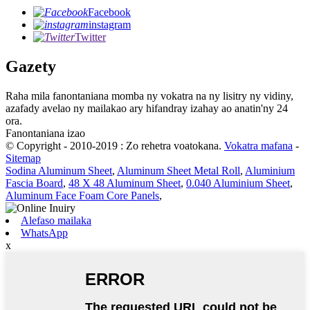
Facebook
instagram
Twitter
Gazety
Raha mila fanontaniana momba ny vokatra na ny lisitry ny vidiny,
azafady avelao ny mailakao ary hifandray izahay ao anatin'ny 24
ora.
Fanontaniana izao
© Copyright - 2010-2019 : Zo rehetra voatokana.
Vokatra mafana
-
Sitemap
Sodina Aluminum Sheet
,
Aluminum Sheet Metal Roll
,
Aluminium
Fascia Board
,
48 X 48 Aluminum Sheet
,
0.040 Aluminium Sheet
,
Aluminum Face Foam Core Panels
,
Alefaso mailaka
WhatsApp
x