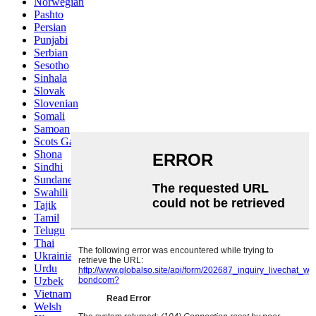
Norwegian
Pashto
Persian
Punjabi
Serbian
Sesotho
Sinhala
Slovak
Slovenian
Somali
Samoan
Scots Gaelic
Shona
Sindhi
Sundanese
Swahili
Tajik
Tamil
Telugu
Thai
Ukrainian
Urdu
Uzbek
Vietnamese
Welsh