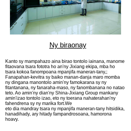
Ny biraonay
Kanto sy mampahazo aina birao tontolo iainana, manome
fitaovana tsara fototra ho an'ny Jixiang ekipa, mba ho
tsara kokoa fanompoana mpanjifa maneran-tany,;
Fanapahan-kevitra sy baiko manan-danja maro momba
ny dingana manontolo amin'ny famokarana sy ny
fitantanana, ny fanaraha-maso, ny fanombanana no natao
teto. Ao amin'ny dian'ny Shina-Jixiang Group mankany
amin'izao tontolo izao, eto ny toerana nahaterahan'ny
fahendrena sy ny marika fort.We
eto dia mandray tsara ny mpanjifa maneran-tany hitsidika,
hanadihady, ary hitady fampandrosoana, hamorona
hoavy.