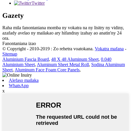
Twitter
Gazety
Raha mila fanontaniana momba ny vokatra na ny lisitry ny vidiny,
azafady avelao ny mailakao ary hifandray izahay ao anatin'ny 24
ora.
Fanontaniana izao
© Copyright - 2010-2019 : Zo rehetra voatokana.
Vokatra mafana
-
Sitemap
Aluminium Fascia Board
,
48 X 48 Aluminum Sheet
,
0.040
Aluminium Sheet
,
Aluminum Sheet Metal Roll
,
Sodina Aluminum
Sheet
,
Aluminum Face Foam Core Panels
,
Alefaso mailaka
WhatsApp
x