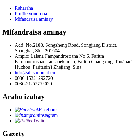
Raharaha
Profile vondrona
Mifandraisa aminay
Mifandraisa aminay
Add: No.2188, Songzheng Road, Songjiang District,
Shanghai, Sina 201604
Ampio: Lalana Fampandrosoana No.6, Faritra
Fampandrosoana ara-toekarena, Faritra Changxing, Tanànan'i
Huzhou, Faritanin'i Zhejiang, Sina.
info@alusunbond.cn
0086-15221292720
0086-21-57752020
Araho izahay
Facebook
instagram
Twitter
Gazety