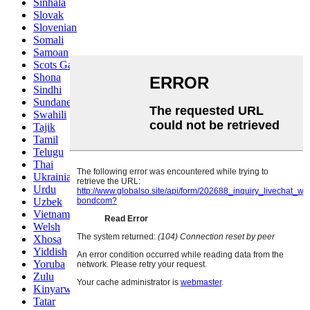
Sinhala
Slovak
Slovenian
Somali
Samoan
Scots Gaelic
Shona
Sindhi
Sundanese
Swahili
Tajik
Tamil
Telugu
Thai
Ukrainian
Urdu
Uzbek
Vietnamese
Welsh
Xhosa
Yiddish
Yoruba
Zulu
Kinyarwanda
Tatar