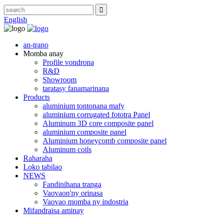
English
an-trano
Momba anay
Profile vondrona
R&D
Showroom
taratasy fanamarinana
Products
aluminium tontonana mafy
aluminium corrugated fototra Panel
Aluminum 3D core composite panel
aluminium composite panel
Aluminium honeycomb composite panel
Aluminum coils
Raharaha
Loko tabilao
NEWS
Fandinihana tranga
Vaovaon'ny orinasa
Vaovao momba ny indostria
Mifandraisa aminay