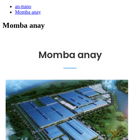
an-trano
Momba anay
Momba anay
Momba anay